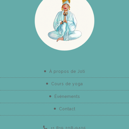
À propos de Joti
Cours de yoga
Événements
Contact
+1 819 208-9405